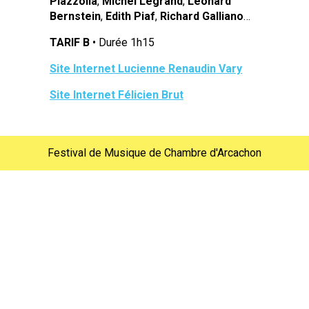
Piazzolla
,
Michel Legrand
,
Léonard
Bernstein
,
Edith Piaf
,
Richard Galliano
…
TARIF B
• Durée 1h15
Site Internet Lucienne Renaudin Vary
Site Internet Félicien Brut
Festival de Musique de Chambre d'Arcachon